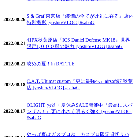
S & Graf 東京店『装備の全てが此処に在る』店内
2022.08.26
特別撮影 [yoshio/VLOG] #sabaG
41PX秋葉原店『ICS Daniel Defense MK18』世界
2022.08.21
限定1,０００挺の魅力 [yoshio/VLOG] #sabaG
2022.08.21
攻めの夏！in BATTLE
C.A.T. Ultimat custom『更に最強へ』airsoft97 秋葉
2022.08.18
店 [yoshio/VLOG] #sabaG
OLIGHT お盆・夏休みSALE開催中『最高にスパ
2022.08.17
ンザム！』更に小さく明るく強く [yoshio/VLOG]
#sabaG
やっぱ夏はガスブロね！ガスブロ限定貸切サバ