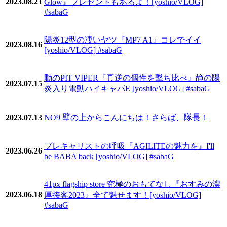
2023.08.21
Glow』プレゼントもあるよ！[yoshio/VLOG]
#sabaG
陽炎12型の凄いヤツ『MP7 A1』コレでイイ
2023.08.16
[yoshio/VLOG] #sabaG
動のPIT VIPER『真逆の個性を撃ち比べ』静の陽
2023.07.15
炎入り電動ハイキャパE [yoshio/VLOG] #sabaG
2023.07.13
NO9 壁の上からこんにちは！さらば、隊長！
プレキャリストの呼吸『AGILITEの魅力を』I'll
2023.06.26
be BABA back [yoshio/VLOG] #sabaG
41px flagship store 究極のおもてなし『おすみの濃
2023.06.18
厚接客2023』全て魅せます！[yoshio/VLOG]
#sabaG