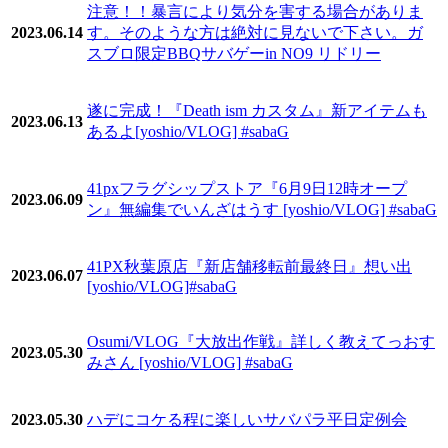
注意！！暴言により気分を害する場合がありま
2023.06.14
す。そのような方は絶対に見ないで下さい。ガ
スブロ限定BBQサバゲーin NO9 リドリー
遂に完成！『Death ism カスタム』新アイテムも
2023.06.13
あるよ[yoshio/VLOG] #sabaG
41pxフラグシップストア『6月9日12時オープ
2023.06.09
ン』無編集でいんざはうす [yoshio/VLOG] #sabaG
41PX秋葉原店『新店舗移転前最終日』想い出
2023.06.07
[yoshio/VLOG]#sabaG
Osumi/VLOG『大放出作戦』詳しく教えてっおす
2023.05.30
みさん [yoshio/VLOG] #sabaG
2023.05.30
ハデにコケる程に楽しいサバパラ平日定例会