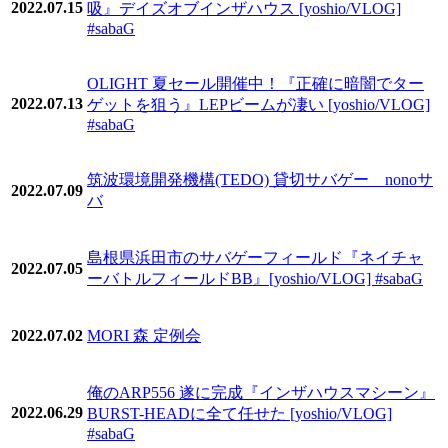
2022.07.15
吸』デイズオブインザハウス [yoshio/VLOG]
#sabaG
OLIGHT 夏セール開催中！『正確に暗闇でター
2022.07.13
ゲットを狙う』LEPビームが凄い [yoshio/VLOG]
#sabaG
筑波環境開発機構(TEDO) 貸切サバゲー nonoサ
2022.07.09
バ
島根県浜田市のサバゲーフィールド『ネイチャ
2022.07.05
ーバトルフィールドBB』[yoshio/VLOG] #sabaG
2022.07.02
MORI 森 定例会
俺のARP556 遂に完成『インザハウスマシーン』
2022.06.29
BURST-HEADに全て任せた [yoshio/VLOG]
#sabaG