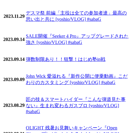
デスマ祭 前編「主役は全ての参加者達」最高の
2023.11.29
思い出と共に [yoshio/VLOG] #sabaG
SALE開催『Seeker 4 Pro』アップグレードされた
2023.09.14
強さ [yoshio/VLOG] #sabaG
2023.09.14
弾数制限あり！！狙撃！はじめ塾in戦
John Wick 愛溢れる『新作公開に便乗動画』こだ
2023.09.09
わりのカスタミング [yoshio/VLOG] #sabaG
匠の技＆スマートハイダー『こんな弾道見た事
2023.08.29
ない』生まれ変わるガスブロ [yoshio/VLOG]
#sabaG
OLIGHT 残暑お見舞いキャンペーン『Open