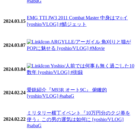
#sabaG
EMG TTI JW3 2011 Combat Master 中身はマ○イ
2024.03.15
[yoshio/VLOG] #鯖ジェット
ARGYLLE/アーガイル 角刈りと猫が
2024.03.07
POPに魅せる [yoshio/VLOG] #Movie
Yoshio/人前では何事も無く過ごした10
2024.03.04
数年 [yoshio/VLOG] #街録
愛銃紹介『M93R オート9C』 俯瞰的
2024.02.24
[yoshio/VLOG] #sabaG
ミリタリー横丁イベント『10万円分のクジ券を
2024.02.22
使う』この男の運気は如何に [yoshio/VLOG]
#sabaG