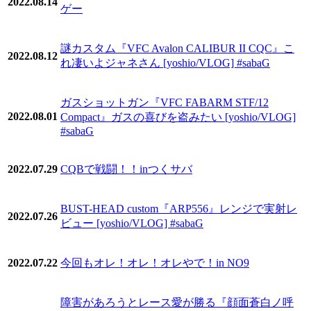
2022.08.14
ゲー
謎カスタム『VFC Avalon CALIBUR II CQC』こ
2022.08.12
れ凄いよジャネさん [yoshio/VLOG] #sabaG
ガスショットガン『VFC FABARM STF/12
2022.08.01
Compact』ガスの喜びを盗みたい [yoshio/VLOG]
#sabaG
2022.07.29
CQBで戦闘！！inつくサバ
BUST-HEAD custom『ARP556』レンジで実射レ
2022.07.26
ビュー [yoshio/VLOG] #sabaG
2022.07.22
今回もオレ！オレ！オレやで！in NO9
障害があろうとレース愛が勝る『顔面蒼白ノ呼