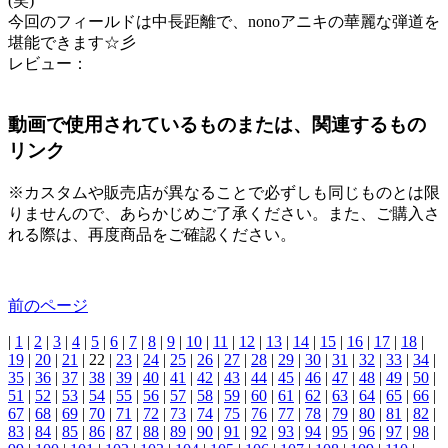
(笑)
今回のフィールドは中長距離で、nonoアニキの華麗な弾道を
堪能できます☆彡
レビュー：
動画で使用されているものまたは、関連するもの
リンク
※カスタムや販売店が異なることで必ずしも同じものとは限
りませんので、あらかじめご了承ください。また、ご購入さ
れる際は、再度商品をご確認ください。
前のページ
|
1
|
2
|
3
|
4
|
5
|
6
|
7
|
8
|
9
|
10
|
11
|
12
|
13
|
14
|
15
|
16
|
17
|
18
|
19
|
20
|
21
|
22
|
23
|
24
|
25
|
26
|
27
|
28
|
29
|
30
|
31
|
32
|
33
|
34
|
35
|
36
|
37
|
38
|
39
|
40
|
41
|
42
|
43
|
44
|
45
|
46
|
47
|
48
|
49
|
50
|
51
|
52
|
53
|
54
|
55
|
56
|
57
|
58
|
59
|
60
|
61
|
62
|
63
|
64
|
65
|
66
|
67
|
68
|
69
|
70
|
71
|
72
|
73
|
74
|
75
|
76
|
77
|
78
|
79
|
80
|
81
|
82
|
83
|
84
|
85
|
86
|
87
|
88
|
89
|
90
|
91
|
92
|
93
|
94
|
95
|
96
|
97
|
98
|