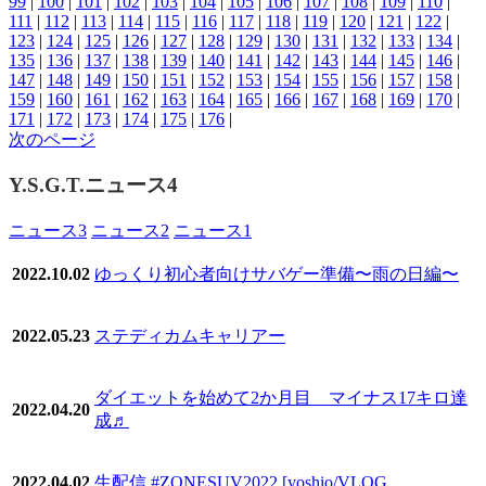
99
|
100
|
101
|
102
|
103
|
104
|
105
|
106
|
107
|
108
|
109
|
110
|
111
|
112
|
113
|
114
|
115
|
116
|
117
|
118
|
119
|
120
|
121
|
122
|
123
|
124
|
125
|
126
|
127
|
128
|
129
|
130
|
131
|
132
|
133
|
134
|
135
|
136
|
137
|
138
|
139
|
140
|
141
|
142
|
143
|
144
|
145
|
146
|
147
|
148
|
149
|
150
|
151
|
152
|
153
|
154
|
155
|
156
|
157
|
158
|
159
|
160
|
161
|
162
|
163
|
164
|
165
|
166
|
167
|
168
|
169
|
170
|
171
|
172
|
173
|
174
|
175
|
176
|
次のページ
Y.S.G.T.ニュース4
ニュース3
ニュース2
ニュース1
2022.10.02
ゆっくり初心者向けサバゲー準備〜雨の日編〜
2022.05.23
ステディカムキャリアー
ダイエットを始めて2か月目 マイナス17キロ達
2022.04.20
成♬
2022.04.02
生配信 #ZONESUV2022 [yoshio/VLOG