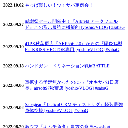
2022.10.02
やっぱ楽しい！つくサバ定例会！
感謝祭セール開催中！『Arkfeld アークフェル
2022.09.27
ド』この形…最強に機能的 [yoshio/VLOG] #sabaG
41PX秋葉原店『ARP556 2.0』からの『陽炎14型
2022.09.19
F』KRISS VECTOR専用 [yoshio/VLOG] #sabaG
2022.09.18
ハンドガン！ドミネーション戦inBATTLE
軍拡する予定無かったのにっ『オキサバ1日店
2022.09.06
長』airsoft97秋葉店 [yoshio/VLOG] #sabaG
Sabagear『Tactical CRM チェストリグ』軽装最強
2022.09.02
身体突抜 [yoshio/VLOG] #sabaG
2022.08.29
激ウマ『キムチ角煮』貴方の食卓へ #short