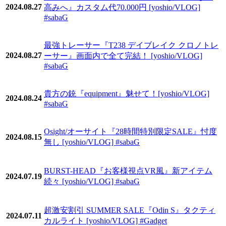
2024.08.27
高みへ』カスタム代70.000円 [yoshio/VLOG]
#sabaG
最強トレーサー『T238 デイブレイク クロノトレ
2024.08.27
ーサー』画面内で全て完結！ [yoshio/VLOG]
#sabaG
貴方の銃『equipment』魅せて！[yoshio/VLOG]
2024.08.24
#sabaG
Osight/オーサイト『28時間特別限定SALE』忖度
2024.08.15
無し [yoshio/VLOG] #sabaG
BURST-HEAD『お客様視点VR風』新アイテム
2024.07.19
続々 [yoshio/VLOG] #sabaG
超激安割引 SUMMER SALE『Odin S』タクティ
2024.07.11
カルライト [yoshio/VLOG] #Gadget