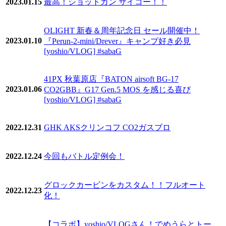
2023.01.15
最高！ショットガン サイコー！！
OLIGHT 新春＆周年記念日 セール開催中！
2023.01.10
『Perun-2-mini/Drever』キャンプ好き必見
[yoshio/VLOG] #sabaG
41PX 秋葉原店『BATON airsoft BG-17
2023.01.06
CO2GBB』G17 Gen.5 MOS を感じる喜び
[yoshio/VLOG] #sabaG
2022.12.31
GHK AKSクリンコフ CO2ガスブロ
2022.12.24
今回もバトル定例会！
グロックカービンをカスタム！！フルオート
2022.12.23
化！
【コラボ】yoshio/VLOGさん！でめうらとトー