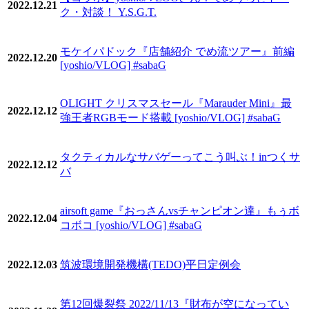
2022.12.21
ク・対談！ Y.S.G.T.
モケイパドック『店舗紹介 でめ流ツアー』前編
2022.12.20
[yoshio/VLOG] #sabaG
OLIGHT クリスマスセール『Marauder Mini』最
2022.12.12
強王者RGBモード搭載 [yoshio/VLOG] #sabaG
タクティカルなサバゲーってこう叫ぶ！inつくサ
2022.12.12
バ
airsoft game『おっさんvsチャンピオン達』もぅボ
2022.12.04
コボコ [yoshio/VLOG] #sabaG
2022.12.03
筑波環境開発機構(TEDO)平日定例会
第12回爆裂祭 2022/11/13『財布が空になってい