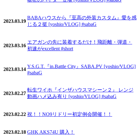
BABAハウスから『至高の外装カスタム』愛を感
2023.03.19
じる２挺 [yoshio/VLOG] #sabaG
エアガンの先に装着するだけ！飛距離・弾道・
2023.03.16
初速がexcellent #short
Y.S.G.T.『in.Battle City』SABA.PV [yoshio/VLOG]
2023.03.14
#sabaG
転生ワイホ『インザハウスマシーン２』 レンジ
2023.02.27
動画ハメ込み有り [yoshio/VLOG] #sabaG
2023.02.22
祝！！NO9リドリー初定例会開催！！
2023.02.18
GHK AKS74U 購入！