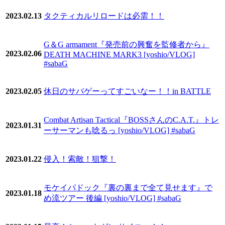
2023.02.13
タクティカルリロードは必需！！
G＆G armament『発売前の興奮を監修者から』
2023.02.06
DEATH MACHINE MARK3 [yoshio/VLOG]
#sabaG
2023.02.05
休日のサバゲーってすごいなー！！in BATTLE
Combat Artisan Tactical『BOSSさんのC.A.T.』トレ
2023.01.31
ーサーマンも唸るっ [yoshio/VLOG] #sabaG
2023.01.22
侵入！索敵！狙撃！
モケイパドック『裏の裏まで全て見せます』で
2023.01.18
め流ツアー 後編 [yoshio/VLOG] #sabaG