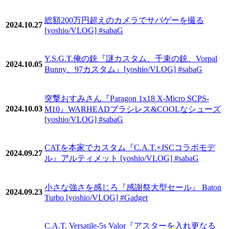
総額200万円超えのカメラでサバゲーを撮る
2024.10.27
[yoshio/VLOG] #sabaG
Y.S.G.T.俺の銃『謎カスタム、千束の銃、Vorpal
2024.10.05
Bunny、97カスタム』[yoshio/VLOG] #sabaG
突撃おすみさん『Paragon 1x18 X-Micro SCPS-
2024.10.03
M10』WARHEADブラシレス&COOLなシューズ
[yoshio/VLOG] #sabaG
CATを本家でカスタム『C.A.T.×JSCコラボモデ
2024.09.27
ル』アルティメット [yoshio/VLOG] #sabaG
小さな強さを感じろ『感謝祭大型セール』 Baton
2024.09.23
Turbo [yoshio/VLOG] #Gadget
C.A.T. Versatile-5s Valor『アスターを入れ更なる