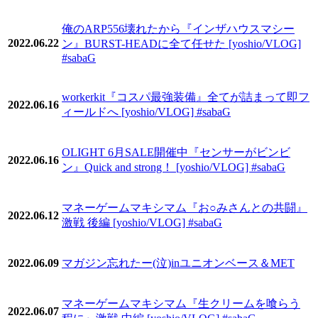
俺のARP556壊れたから『インザハウスマシー
2022.06.22
ン』BURST-HEADに全て任せた [yoshio/VLOG]
#sabaG
workerkit『コスパ最強装備』全てが詰まって即フ
2022.06.16
ィールドへ [yoshio/VLOG] #sabaG
OLIGHT 6月SALE開催中『センサーがビンビ
2022.06.16
ン』Quick and strong！ [yoshio/VLOG] #sabaG
マネーゲームマキシマム『お○みさんとの共闘』
2022.06.12
激戦 後編 [yoshio/VLOG] #sabaG
2022.06.09
マガジン忘れたー(泣)inユニオンベース＆MET
マネーゲームマキシマム『生クリームを喰らう
2022.06.07