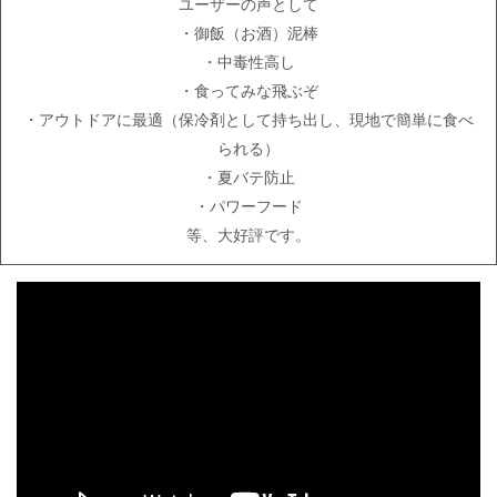
ユーザーの声として
・御飯（お酒）泥棒
・中毒性高し
・食ってみな飛ぶぞ
・アウトドアに最適（保冷剤として持ち出し、現地で簡単に食べ
られる）
・夏バテ防止
・パワーフード
等、大好評です。