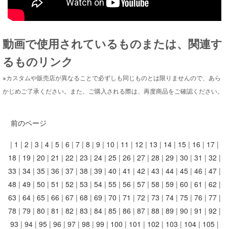
動画で使用されているものまたは、関連す
るものリンク
※カスタムや販売店が異なることで必ずしも同じものとは限りませんので、あら
かじめご了承ください。また、ご購入される際は、再度商品をご確認ください。
前のページ
|
1
|
2
|
3
|
4
|
5
|
6
|
7
|
8
|
9
|
10
|
11
|
12
|
13
|
14
|
15
|
16
|
17
|
18
|
19
|
20
|
21
|
22
|
23
|
24
|
25
|
26
|
27
|
28
|
29
|
30
|
31
|
32
|
33
|
34
|
35
|
36
|
37
|
38
|
39
|
40
|
41
|
42
|
43
|
44
|
45
|
46
|
47
|
48
|
49
|
50
|
51
|
52
|
53
|
54
|
55
|
56
|
57
|
58
|
59
|
60
|
61
|
62
|
63
|
64
|
65
|
66
|
67
|
68
|
69
|
70
|
71
|
72
|
73
|
74
|
75
|
76
|
77
|
78
|
79
|
80
|
81
|
82
|
83
|
84
|
85
|
86
|
87
|
88
|
89
|
90
|
91
|
92
|
93
|
94
|
95
|
96
|
97
|
98
|
99
|
100
|
101
|
102
|
103
|
104
|
105
|