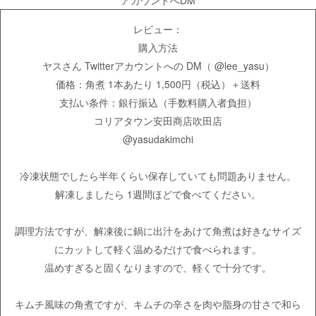
レビュー：
購入方法
ヤスさん
Twitter
アカウントへの
DM
（
@lee_yasu
）
価格：角煮
1
本あたり
1,500
円（税込）＋送料
支払い条件：銀行振込（手数料購入者負担）
コリアタウン安田商店吹田店
@yasudakimchi
冷凍状態でしたら半年くらい保存していても問題ありません。
解凍しましたら
1
週間ほどで食べてください。
調理方法ですが、解凍後に鍋に出汁をあけて角煮は好きなサイズ
にカットして軽く温めるだけで食べられます。
温めすぎると固くなりますので、軽くで十分です。
キムチ風味の角煮ですが、キムチの辛さを肉や脂身の甘さで和ら