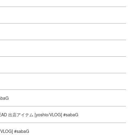
baG
出店アイテム [yoshio/VLOG] #sabaG
VLOG] #sabaG