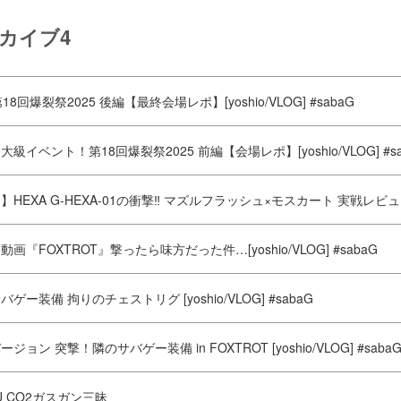
ーカイブ4
8回爆裂祭2025 後編【最終会場レポ】[yoshio/VLOG] #sabaG
級イベント！第18回爆裂祭2025 前編【会場レポ】[yoshio/VLOG] #sa
EXA G-HEXA-01の衝撃‼️ マズルフラッシュ×モスカート 実戦レビュー [yo
画『FOXTROT』撃ったら味方だった件…[yoshio/VLOG] #sabaG
ー装備 拘りのチェストリグ [yoshio/VLOG] #sabaG
ョン 突撃！隣のサバゲー装備 in FOXTROT [yoshio/VLOG] #saba
4U CO2ガスガン三昧