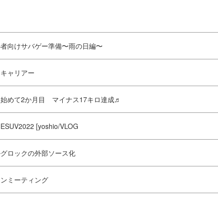
心者向けサバゲー準備〜雨の日編〜
ムキャリアー
始めて2か月目 マイナス17キロ達成♬
SUV2022 [yoshio/VLOG
ルグロックの外部ソース化
ァンミーティング