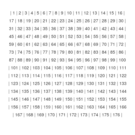
|
1
|
2
|
3
|
4
|
5
|
6
|
7
|
8
|
9
|
10
|
11
|
12
|
13
|
14
|
15
|
16
|
17
|
18
|
19
|
20
|
21
|
22
|
23
|
24
|
25
|
26
|
27
|
28
|
29
|
30
|
31
|
32
|
33
|
34
|
35
|
36
|
37
|
38
|
39
|
40
|
41
|
42
|
43
|
44
|
45
|
46
|
47
|
48
|
49
|
50
|
51
|
52
|
53
|
54
|
55
|
56
|
57
|
58
|
59
|
60
|
61
|
62
|
63
|
64
|
65
|
66
|
67
|
68
|
69
|
70
|
71
|
72
|
73
|
74
|
75
|
76
|
77
|
78
|
79
|
80
|
81
|
82
|
83
|
84
|
85
|
86
|
87
|
88
|
89
|
90
|
91
|
92
|
93
|
94
|
95
|
96
|
97
|
98
|
99
|
100
|
101
|
102
|
103
|
104
|
105
|
106
|
107
|
108
|
109
|
110
|
111
|
112
|
113
|
114
|
115
|
116
|
117
|
118
|
119
|
120
|
121
|
122
|
123
|
124
|
125
|
126
|
127
|
128
|
129
|
130
|
131
|
132
|
133
|
134
|
135
|
136
|
137
|
138
|
139
|
140
|
141
|
142
|
143
|
144
|
145
|
146
|
147
|
148
|
149
|
150
|
151
|
152
|
153
|
154
|
155
|
156
|
157
|
158
|
159
|
160
|
161
|
162
|
163
|
164
|
165
|
166
|
167
|
168
|
169
|
170
|
171
|
172
|
173
|
174
|
175
|
176
|