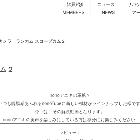
隊員紹介
ニュース
サバ
MEMBERS
NEWS
ア
カメラ ランカム スコープカム２
ム２
は
nonoアニキの軍拡？
いつも臨場感あふれるnonoTubeに新しい機材がラインナップした様で
今回は、その解説動画となります。
nonoアニキの美声を楽しみにしている方は存分にお楽しみください
レビュー：